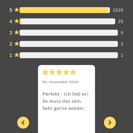
★
5
1525
★
4
25
★
3
5
★
2
2
★
1
1
06. November 2024
Perfekt - ich lieb es!
So muss das sein.
Sehr gerne wieder.
25. Oktober 2024
Wunderschön
Bienensteine! 