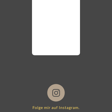
gefallen mir s
gut! Jetzt ben
ich nur noch d
richtigen Platz!
Weiterlesen
Folge mir auf Instagram.