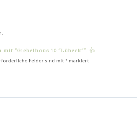
n.
n mit “Giebelhaus 10 “Lübeck””. 👍
rforderliche Felder sind mit
*
markiert