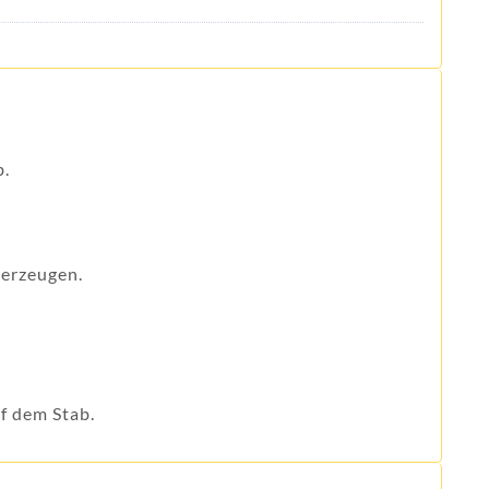
b.
 erzeugen.
uf dem Stab.