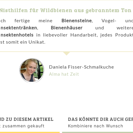
Nisthilfen für Wildbienen aus gebranntem Ton
Ich fertige meine
Bienensteine
, Vogel- un
Insektentränken
,
Bienenhäuser
und weiter
Insektenhotels
in liebevoller Handarbeit, jedes Produk
ist somit ein Unikat.
Daniela Fisser-Schmalkuche
Alma hat Zeit
ND ZU DIESEM ARTIKEL
DAS KÖNNTE DIR AUCH GE
ft zusammen gekauft
Kombiniere nach Wunsch