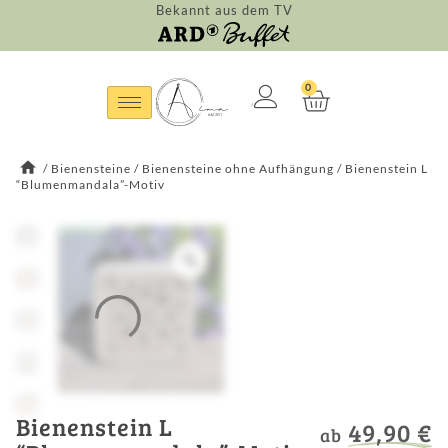
Bekannt aus dem TV
0
/
Bienensteine
/
Bienensteine ohne Aufhängung
/
Bienenstein L
“Blumenmandala”-Motiv
Bienenstein L
49,90
€
ab