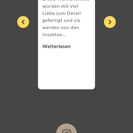
wurden mit viel
Liebe zum Detail
28. Mai 2025
gefertigt und sie
Ich habe gera
werden von den
meine Tränkst
Insekten...
erhalten und b
Weiterlesen
sehr begeister
Paket kam seh
liebevoll...
Weiterlesen