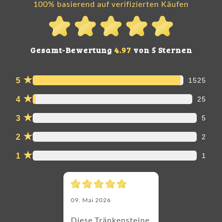
100% basierend auf verifizierten Käufen
Gesamt-Bewertung
4.97
von 5 Sternen
★
5
1525
★
4
25
★
3
5
★
2
2
★
1
1
09. Mai 2026
Diese Tränkensteine