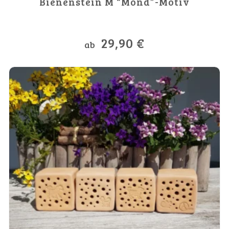
Bienenstein M “Mond”-Motiv
29,90
€
ab