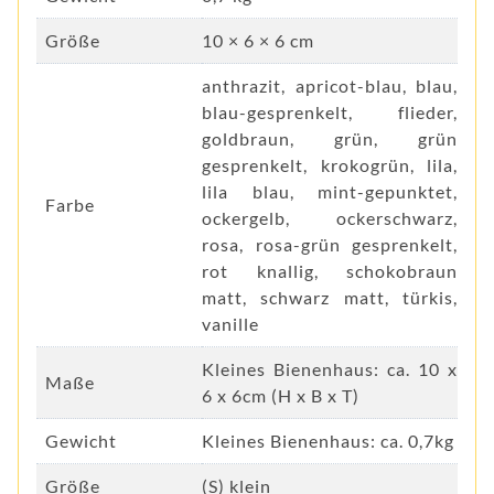
Größe
10 × 6 × 6 cm
anthrazit, apricot-blau, blau,
blau-gesprenkelt, flieder,
goldbraun, grün, grün
gesprenkelt, krokogrün, lila,
lila blau, mint-gepunktet,
Farbe
ockergelb, ockerschwarz,
rosa, rosa-grün gesprenkelt,
rot knallig, schokobraun
matt, schwarz matt, türkis,
vanille
Kleines Bienenhaus: ca. 10 x
Maße
6 x 6cm (H x B x T)
Gewicht
Kleines Bienenhaus: ca. 0,7kg
Größe
(S) klein