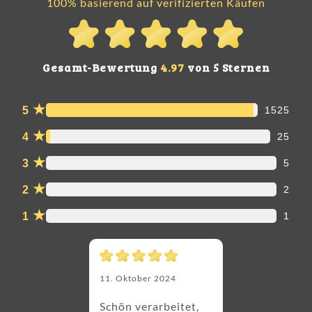
100% basierend auf verifizierten Käufen
Gesamt-Bewertung
4.97
von 5 Sternen
★
5
1525
★
4
25
★
3
5
★
2
2
★
1
1
11. Oktober 2024
Schön verarbeitet,