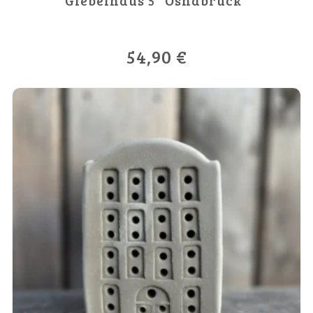
Giebelhaus 5 “Osnabrück”
54,90
€