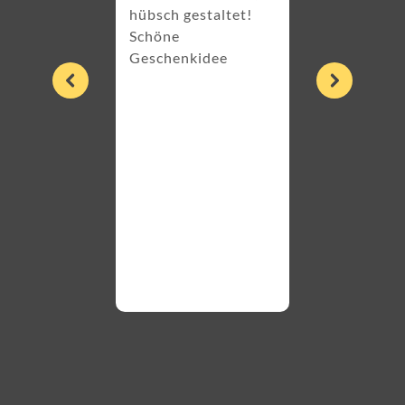
hübsch gestaltet!
Schöne
10. Oktober 2024
Geschenkidee
Einfach
wunderschön
zwischen mei
Blumentöpfen
Vielen Dank a
für die
Blumensamen,
kommen demn
raus...
Weiterlesen