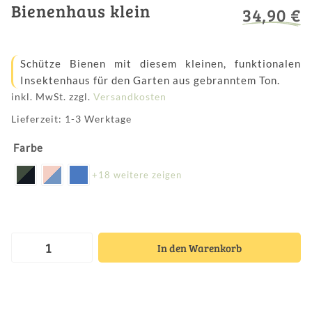
Bienenhaus klein
4.96
5
454
von
34,90
€
basiert auf
Bewertungen
Schütze Bienen mit diesem kleinen, funktionalen
Insektenhaus für den Garten aus gebranntem Ton.
inkl. MwSt.
zzgl.
Versandkosten
Lieferzeit: 1-3 Werktage
Farbe
+18 weitere zeigen
In den Warenkorb